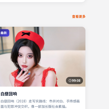
查看更多
最新
99:08
白昼回响
白昼回响（2018）走写实路线：市井对白、手持感画
面与犯罪冲突交织，像一部加长版社会素描。