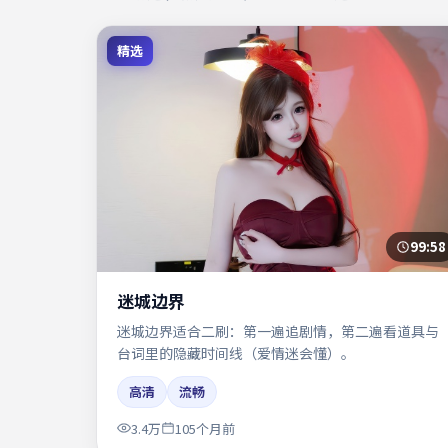
精选
99:58
迷城边界
迷城边界适合二刷：第一遍追剧情，第二遍看道具与
台词里的隐藏时间线（爱情迷会懂）。
高清
流畅
3.4万
105个月前