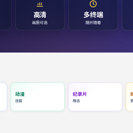
高清
多终端
画质可选
随开随看
动漫
纪录片
连载
精选