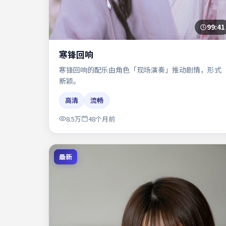
99:41
寒锋回响
寒锋回响的配乐由角色「现场演奏」推动剧情，形式
新颖。
高清
流畅
8.5万
48个月前
最新