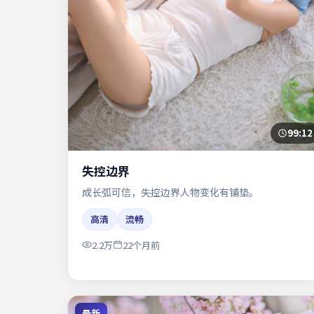
99:12
失控边界
成长弧可信，失控边界人物变化有铺垫。
高清
流畅
2.2万
22个月前
最新