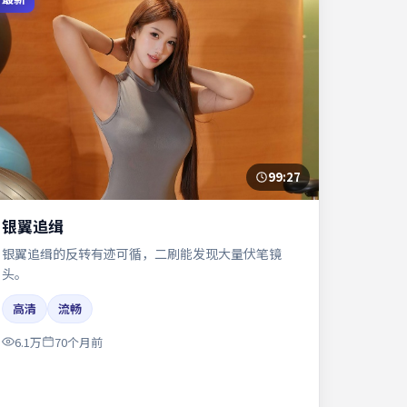
99:27
银翼追缉
银翼追缉的反转有迹可循，二刷能发现大量伏笔镜
头。
高清
流畅
6.1万
70个月前