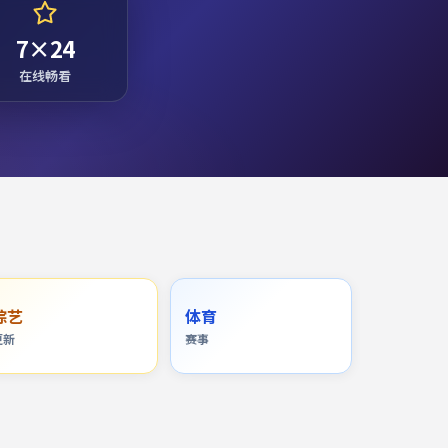
7×24
在线畅看
综艺
体育
更新
赛事