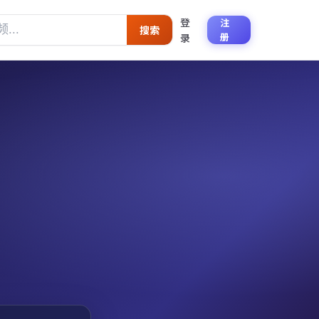
登
注
搜索
册
录