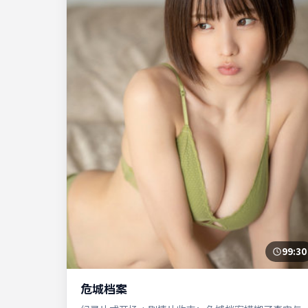
99:30
危城档案