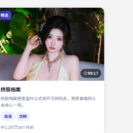
精选
99:17
终局档案
终局档案把类型片公式拆开又拼回去，熟悉套路的人
会会心一笑。
高清
流畅
2.2万
38个月前