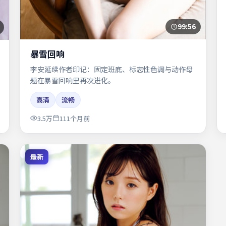
99:56
暴雪回响
李安延续作者印记：固定班底、标志性色调与动作母
题在暴雪回响里再次进化。
高清
流畅
3.5万
111个月前
最新