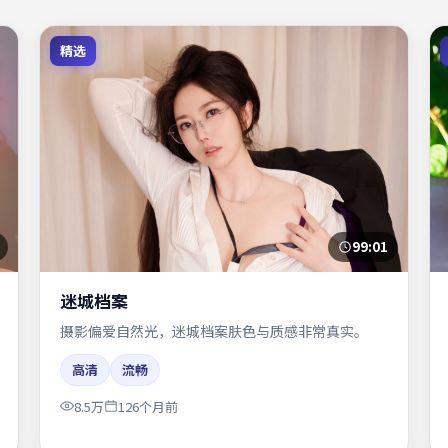
精选
99:01
迷城档案
摄影偏爱自然光，迷城档案肤色与质感非常真实。
高清
流畅
8.5万
126个月前