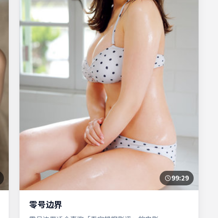
99:29
零号边界